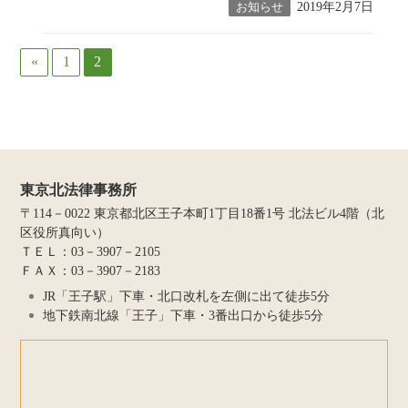
2019年2月7日
お知らせ
«
1
2
東京北法律事務所
〒114－0022 東京都北区王子本町1丁目18番1号 北法ビル4階（北
区役所真向い）
ＴＥＬ：03－3907－2105
ＦＡＸ：03－3907－2183
JR「王子駅」下車・北口改札を左側に出て徒歩5分
地下鉄南北線「王子」下車・3番出口から徒歩5分